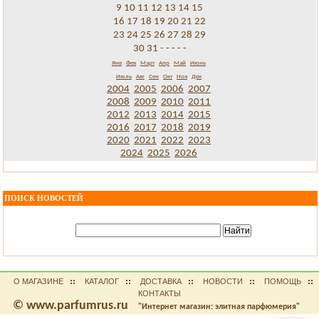
9
10
11
12
13
14
15
16
17
18
19
20
21
22
23
24
25
26
27
28
29
30
31
-
-
-
-
-
Янв
Фев
Март
Апр
Май
Июнь
Июль
Авг
Сен
Окт
Ноя
Дек
2004
2005
2006
2007
2008
2009
2010
2011
2012
2013
2014
2015
2016
2017
2018
2019
2020
2021
2022
2023
2024
2025
2026
ПОИСК НОВОСТЕЙ
О МАГАЗИНЕ
КАТАЛОГ
ДОСТАВКА
НОВОСТИ
ПОМОЩЬ
КОНТАКТЫ
© www.parfumrus.ru
"Интернет магазин: элитная парфюмерия"