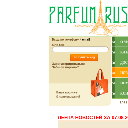
Вход по
телефону
/
email
О М
Моб тел:
КАТ
ДОС
Зарегистрироваться
Забыли пароль?
НОВ
ПО
Ваша корзина:
КОН
0 наименований
Глав
ЛЕНТА НОВОСТЕЙ ЗА 07.08.2