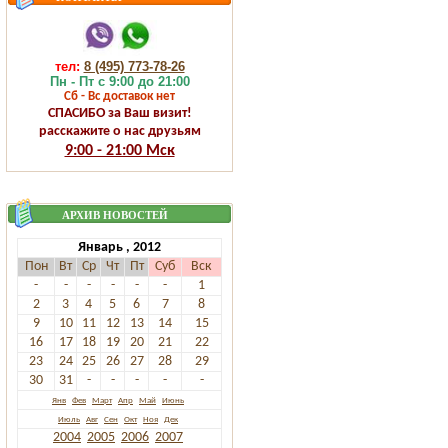
тел:
8 (495) 773-78-26
Пн - Пт с 9:00 до 21:00
Сб - Вс доставок нет
СПАСИБО за Ваш визит!
расскажите о нас друзьям
9:00 - 21:00 Мск
АРХИВ НОВОСТЕЙ
Январь , 2012
Пон
Вт
Ср
Чт
Пт
Суб
Вск
-
-
-
-
-
-
1
2
3
4
5
6
7
8
9
10
11
12
13
14
15
16
17
18
19
20
21
22
23
24
25
26
27
28
29
30
31
-
-
-
-
-
Янв
Фев
Март
Апр
Май
Июнь
Июль
Авг
Сен
Окт
Ноя
Дек
2004
2005
2006
2007