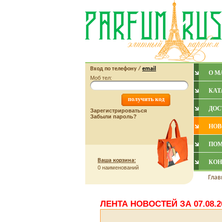
Вход по
телефону
/
email
О М
Моб тел:
КАТ
ДОС
Зарегистрироваться
Забыли пароль?
НОВ
ПО
Ваша корзина:
КОН
0 наименований
Глав
ЛЕНТА НОВОСТЕЙ ЗА 07.08.2