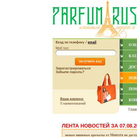
Вход по
телефону
/
email
О М
Моб тел:
КАТ
ДОС
Зарегистрироваться
Забыли пароль?
НОВ
ПО
Ваша корзина:
КОН
0 наименований
Глав
ЛЕНТА НОВОСТЕЙ ЗА 07.08.2
новые нишевые ароматы от Mancera по дост