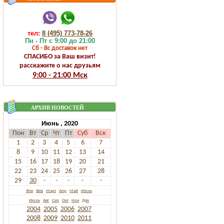
тел:
8 (495) 773-78-26
Пн - Пт с 9:00 до 21:00
Сб - Вс доставок нет
СПАСИБО за Ваш визит!
расскажите о нас друзьям
9:00 - 21:00 Мск
АРХИВ НОВОСТЕЙ
Июнь , 2020
Пон
Вт
Ср
Чт
Пт
Суб
Вск
1
2
3
4
5
6
7
8
9
10
11
12
13
14
15
16
17
18
19
20
21
22
23
24
25
26
27
28
29
30
-
-
-
-
-
Янв
Фев
Март
Апр
Май
Июнь
Июль
Авг
Сен
Окт
Ноя
Дек
2004
2005
2006
2007
2008
2009
2010
2011