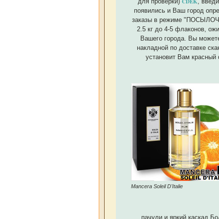
для проверки)
CDEK
, введи
появились и Ваш город опр
заказы в режиме "ПОСЫЛОЧКА"
2.5 кг до 4-5 флаконов, ож
Вашего города. Вы может
накладной по доставке ска
установит Вам красный 
Mancera Soleil D'Italie
пачули и яркий каскад Б