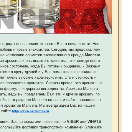
нь рады снова приветствовать Вас в начале лета. Нас
 любовь и новые знакомства. Сегодня, мы представляем
ие коллекции ароматов эксклюзивного бренда
Mancera
.
ые ароматы очень высокого качества, это прежде всего
енное состояние, когда Вы готовы к общению, к Важным
аете в кругу друзей и у Вас романтическое свидание.
ют очень высокие характеристики. Это и стойкость и
ная проработка ароматов. Скажем проще, это ароматы не
ые формулы и дорогие ингредиенты. Ароматы Mancera
ать, ведь мы предлагаем Вам эти и другие ароматы по
ейчас, в разделе Mancera на нашем сайте, появились в
 мл ароматов Mancera. Мы всегда ждем Вас на нашем
сайте
https://www.parfumrus.ru
ющие Вас вопросы или позвонить по
VIBER
или
WHATS
Используйте доставку транспортной компанией (кликните