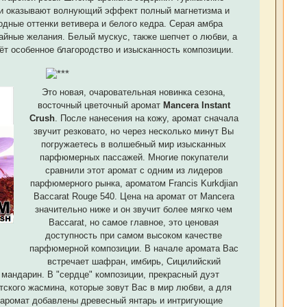
 и оказывают волнующий эффект полный магнетизма и
одные оттенки ветивера и белого кедра. Серая амбра
тайные желания. Белый мускус, также шепчет о любви, а
ёт особенное благородство и изысканность композиции.
Это новая, очаровательная новинка сезона,
восточный цветочный аромат
Mancera Instant
Crush
. После нанесения на кожу, аромат сначала
звучит резковато, но через несколько минут Вы
погружаетесь в волшебный мир изысканных
парфюмерных пассажей. Многие покупатели
сравнили этот аромат с одним из лидеров
парфюмерного рынка, ароматом Francis Kurkdjian
Baccarat Rouge 540. Цена на аромат от Mancera
значительно ниже и он звучит более мягко чем
Baccarat, но самое главное, это ценовая
доступность при самом высоком качестве
парфюмерной композиции. В начале аромата Вас
встречает шафран, имбирь, Сицилийский
 мандарин. В "сердце" композиции, прекрасный дуэт
тского жасмина, которые зовут Вас в мир любви, а для
 аромат добавлены древесный янтарь и интригующие