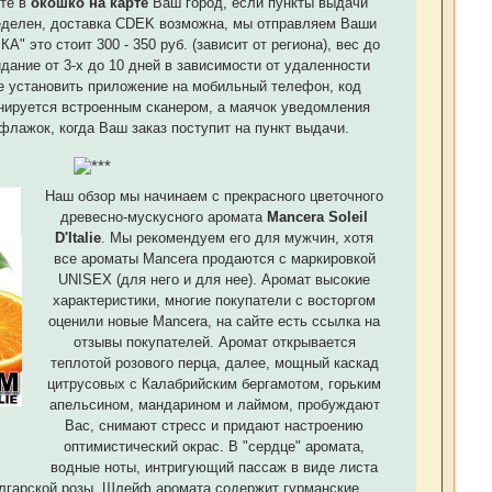
те в
окошко на карте
Ваш город, если пункты выдачи
еделен, доставка CDEK возможна, мы отправляем Ваши
 это стоит 300 - 350 руб. (зависит от региона), вес до
идание от 3-х до 10 дней в зависимости от удаленности
е установить приложение на мобильный телефон, код
нируется встроенным сканером, а маячок уведомления
флажок, когда Ваш заказ поступит на пункт выдачи.
Наш обзор мы начинаем с прекрасного цветочного
древесно-мускусного аромата
Mancera Soleil
D'Italie
. Мы рекомендуем его для мужчин, хотя
все ароматы Mancera продаются с маркировкой
UNISEX (для него и для нее). Аромат высокие
характеристики, многие покупатели с восторгом
оценили новые Mancera, на сайте есть ссылка на
отзывы покупателей. Аромат открывается
теплотой розового перца, далее, мощный каскад
цитрусовых с Калабрийским бергамотом, горьким
апельсином, мандарином и лаймом, пробуждают
Вас, снимают стресс и придают настроению
оптимистический окрас. В "сердце" аромата,
водные ноты, интригующий пассаж в виде листа
олгарской розы. Шлейф аромата содержит гурманские