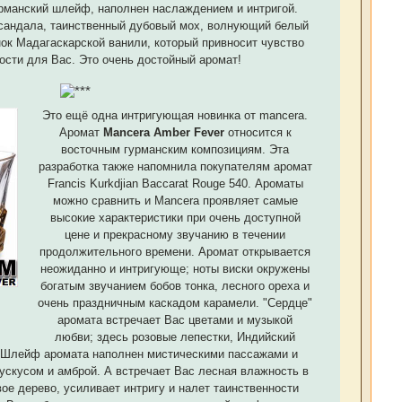
рманский шлейф, наполнен наслаждением и интригой.
сандала, таинственный дубовый мох, волнующий белый
ок Мадагаскарской ванили, который привносит чувство
ости для Вас. Это очень достойный аромат!
Это ещё одна интригующая новинка от mancera.
Аромат
Mancera Amber Fever
относится к
восточным гурманским композициям. Эта
разработка также напомнила покупателям аромат
Francis Kurkdjian Baccarat Rouge 540. Ароматы
можно сравнить и Mancera проявляет самые
высокие характеристики при очень доступной
цене и прекрасному звучанию в течении
продолжительного времени. Аромат открывается
неожиданно и интригующе; ноты виски окружены
богатым звучанием бобов тонка, лесного ореха и
очень праздничным каскадом карамели. "Сердце"
аромата встречает Вас цветами и музыкой
любви; здесь розовые лепестки, Индийский
 Шлейф аромата наполнен мистическими пассажами и
скусом и амброй. А встречает Вас лесная влажность в
вое дерево, усиливает интригу и налет таинственности