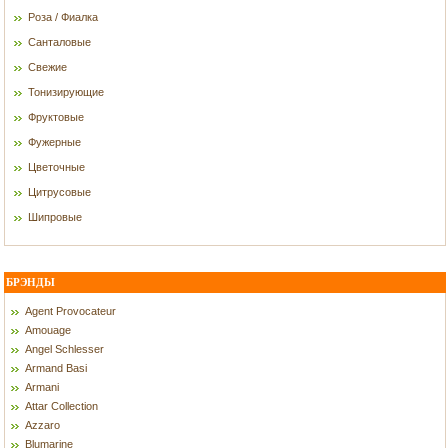
Роза / Фиалка
Санталовые
Свежие
Тонизирующие
Фруктовые
Фужерные
Цветочные
Цитрусовые
Шипровые
БРЭНДЫ
Agent Provocateur
Amouage
Angel Schlesser
Armand Basi
Armani
Attar Collection
Azzaro
Blumarine