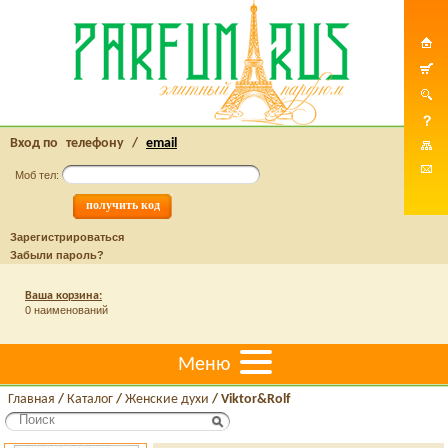
Вход по
телефону
/
email
Моб тел:
Зарегистрироваться
Забыли пароль?
Ваша корзина:
0 наименований
Меню
Главная
/
Каталог
/
Женские духи
/
Viktor&Rolf