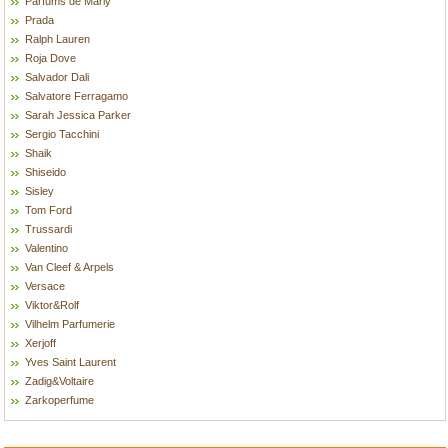
Parfums de Marly
Prada
Ralph Lauren
Roja Dove
Salvador Dali
Salvatore Ferragamo
Sarah Jessica Parker
Sergio Tacchini
Shaik
Shiseido
Sisley
Tom Ford
Trussardi
Valentino
Van Cleef & Arpels
Versace
Viktor&Rolf
Vilhelm Parfumerie
Xerjoff
Yves Saint Laurent
Zadig&Voltaire
Zarkoperfume