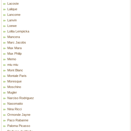
Lacoste
Lalique
Lancome
Lanvin
Loewe
Lolita Lempicka
Mancera
Marc Jacobs
Max Mara
Max Philip
Memo
miu miu
Mont Blanc
Montale Paris
Moresque
Moschino
Mugler
Narciso Rodriguez
Nasomatto
Nina Ricci
Ormonde Jayne
Paco Rabanne
Paloma Picasso