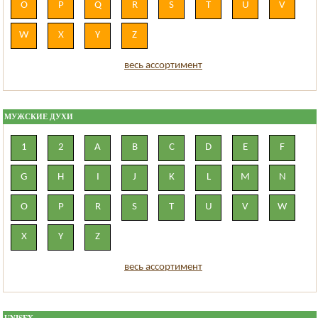
O
P
Q
R
S
T
U
V
W
X
Y
Z
весь ассортимент
МУЖСКИЕ ДУХИ
1
2
A
B
C
D
E
F
G
H
I
J
K
L
M
N
O
P
R
S
T
U
V
W
X
Y
Z
весь ассортимент