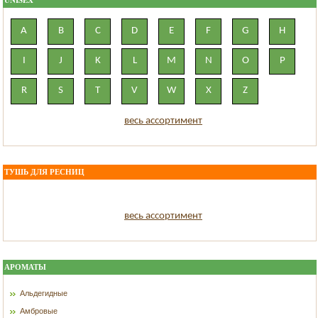
UNISEX
A
B
C
D
E
F
G
H
I
J
K
L
M
N
O
P
R
S
T
V
W
X
Z
весь ассортимент
ТУШЬ ДЛЯ РЕСНИЦ
весь ассортимент
АРОМАТЫ
Альдегидные
Амбровые