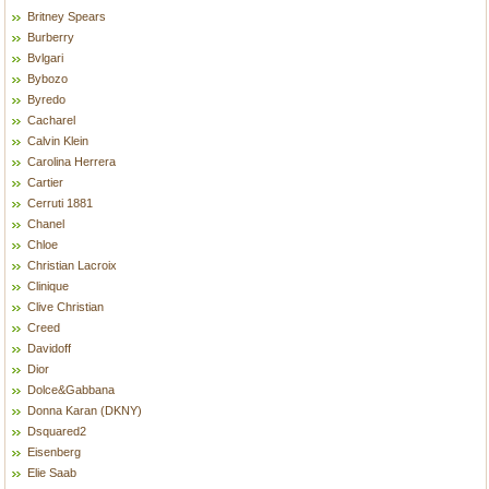
Britney Spears
Burberry
Bvlgari
Bybozo
Byredo
Cacharel
Calvin Klein
Carolina Herrera
Cartier
Cerruti 1881
Chanel
Chloe
Christian Lacroix
Clinique
Clive Christian
Creed
Davidoff
Dior
Dolce&Gabbana
Donna Karan (DKNY)
Dsquared2
Eisenberg
Elie Saab