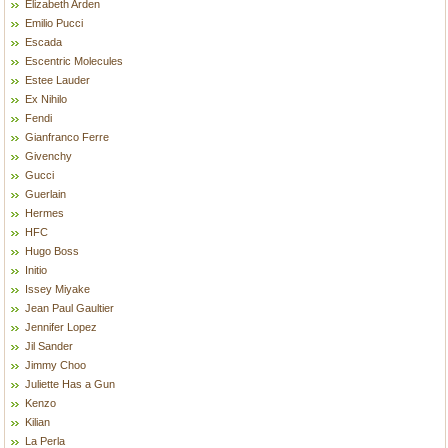
Elizabeth Arden
Emilio Pucci
Escada
Escentric Molecules
Estee Lauder
Ex Nihilo
Fendi
Gianfranco Ferre
Givenchy
Gucci
Guerlain
Hermes
HFC
Hugo Boss
Initio
Issey Miyake
Jean Paul Gaultier
Jennifer Lopez
Jil Sander
Jimmy Choo
Juliette Has a Gun
Kenzo
Kilian
La Perla